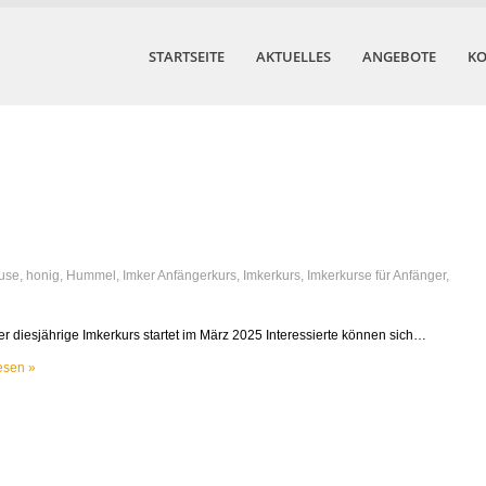
STARTSEITE
AKTUELLES
ANGEBOTE
KO
use
,
honig
,
Hummel
,
Imker Anfängerkurs
,
Imkerkurs
,
Imkerkurse für Anfänger
,
er diesjährige Imkerkurs startet im März 2025 Interessierte können sich…
esen »