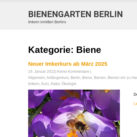
BIENENGARTEN BERLIN
Imkern inmitten Berlins
Kategorie: Biene
Neuer Imkerkurs ab März 2025
19. Januar 2022
|
Keine Kommentare
|
Allgemein
,
Anfängerkurs
,
Berlin
,
Biene
,
Bienen
,
Bienen ein zu Ha
Imkern
,
Kurs
,
Natur
,
Ökologie
D
L