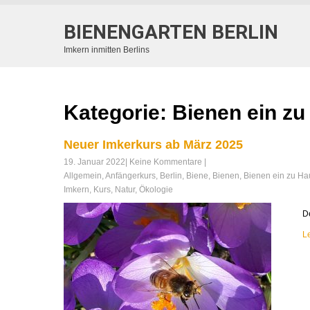
BIENENGARTEN BERLIN
Imkern inmitten Berlins
Kategorie: Bienen ein z
Neuer Imkerkurs ab März 2025
19. Januar 2022
|
Keine Kommentare
|
Allgemein
,
Anfängerkurs
,
Berlin
,
Biene
,
Bienen
,
Bienen ein zu Ha
Imkern
,
Kurs
,
Natur
,
Ökologie
D
L