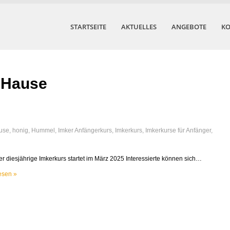
STARTSEITE
AKTUELLES
ANGEBOTE
KO
u Hause
use
,
honig
,
Hummel
,
Imker Anfängerkurs
,
Imkerkurs
,
Imkerkurse für Anfänger
,
er diesjährige Imkerkurs startet im März 2025 Interessierte können sich…
esen »