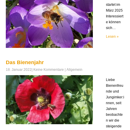
startet im
März 2025
Interessiert
e können
sich…
Lesen »
Das Bienenjahr
18. Januar 2022
|
Keine Kommentare
|
Allgemein
Liebe
Bienenfreu
nde und
Jungimker:i
nnen, seit
Jahren
beobachte
n wir die
steigende