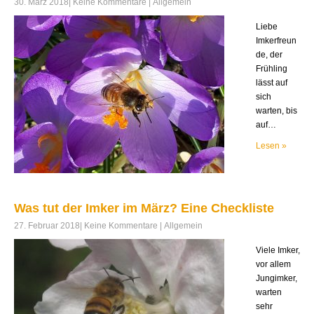
30. März 2018
|
Keine Kommentare
|
Allgemein
Liebe
Imkerfreun
de, der
Frühling
lässt auf
sich
warten, bis
auf…
Lesen »
Was tut der Imker im März? Eine Checkliste
27. Februar 2018
|
Keine Kommentare
|
Allgemein
Viele Imker,
vor allem
Jungimker,
warten
sehr