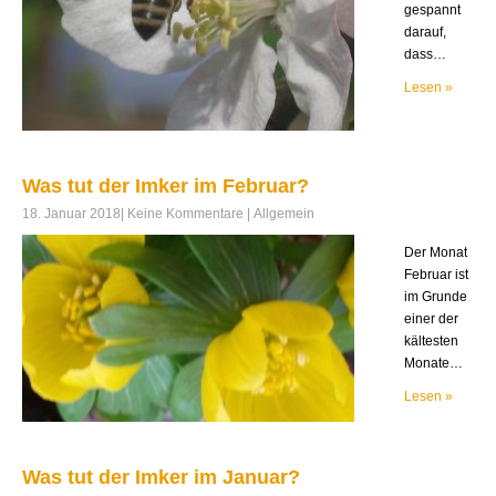
gespannt
darauf,
dass…
Lesen »
Was tut der Imker im Februar?
18. Januar 2018
|
Keine Kommentare
|
Allgemein
Der Monat
Februar ist
im Grunde
einer der
kältesten
Monate…
Lesen »
Was tut der Imker im Januar?