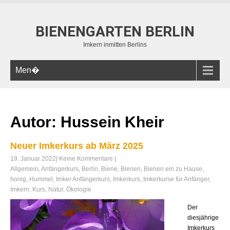
BIENENGARTEN BERLIN
Imkern inmitten Berlins
Men�
Autor:
Hussein Kheir
Neuer Imkerkurs ab März 2025
19. Januar 2022
|
Keine Kommentare
|
Allgemein
,
Anfängerkurs
,
Berlin
,
Biene
,
Bienen
,
Bienen ein zu Hause
,
honig
,
Hummel
,
Imker Anfängerkurs
,
Imkerkurs
,
Imkerkurse für Anfänger
,
Imkern
,
Kurs
,
Natur
,
Ökologie
Der
diesjährige
Imkerkurs