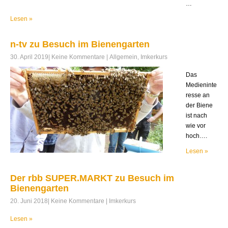
…
Lesen »
n-tv zu Besuch im Bienengarten
30. April 2019
|
Keine Kommentare
|
Allgemein
,
Imkerkurs
Das
Medieninte
resse an
der Biene
ist nach
wie vor
hoch….
Lesen »
Der rbb SUPER.MARKT zu Besuch im
Bienengarten
20. Juni 2018
|
Keine Kommentare
|
Imkerkurs
Lesen »