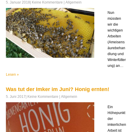
5. Januar 2018
|
Keine Kommentare
|
Allgemein
Nun
müssten
wir die
wichtigen
Arbeiten
(Ameisens
äurebehan
dlung und
Winterfütter
ung) an…
Lesen »
Was tut der Imker im Juni? Honig ernten!
5. Juni 2017
|
Keine Kommentare
|
Allgemein
Ein
Höhepunkt
der
imkerlichen
Arbeit ist